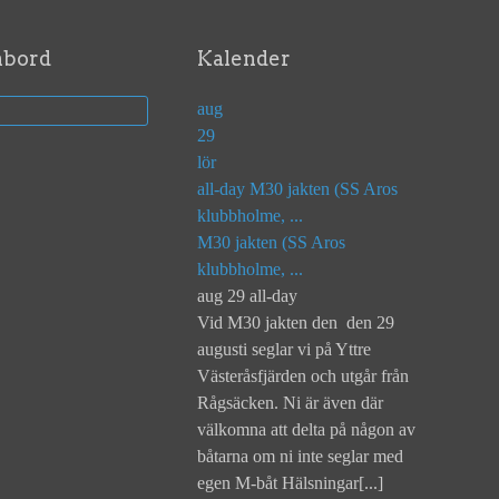
mbord
Kalender
aug
29
lör
all-day
M30 jakten (SS Aros
klubbholme, ...
M30 jakten (SS Aros
klubbholme, ...
aug 29
all-day
Vid M30 jakten den den 29
augusti seglar vi på Yttre
Västeråsfjärden och utgår från
Rågsäcken. Ni är även där
välkomna att delta på någon av
båtarna om ni inte seglar med
egen M-båt Hälsningar[...]