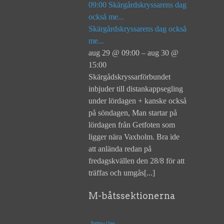
09:00
Skärgårdskryssarens dag
också me...
Skärgårdskryssarens dag också
me...
aug 29 @ 09:00 – aug 30 @
15:00
Skärgådskryssarförbundet
inbjuder till distankappsegling
under lördagen + kanske också
på söndagen, Man startar på
lördagen från Getfoten som
ligger nära Vaxholm. Bra ide
att anlända redan på
fredagskvällen den 28/8 för att
träffas och umgås[...]
M-båtssektionerna
http://m-