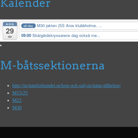
Kalender
AUG
M30 jakten (SS Aros klubbholme, ...
all-day
29
09:00
Skärgårdskryssarens dag också me...
lör
M-båtssektionerna
http://m-batsforbundet.se/kop-och-salj-m-batar-tillbehor/
M15/25
M22
M30