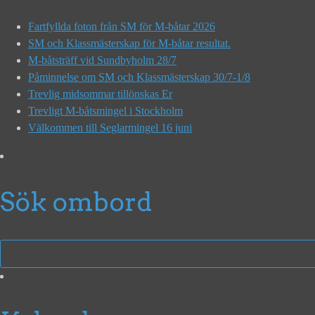
Fartfyllda foton från SM för M-båtar 2026
SM och Klassmästerskap för M-båtar resultat.
M-båtsträff vid Sundbyholm 28/7
Påminnelse om SM och Klassmästerskap 30/7-1/8
Trevlig midsommar tillönskas Er
Trevligt M-båtsmingel i Stockholm
Välkommen till Seglarmingel 16 juni
Sök ombord