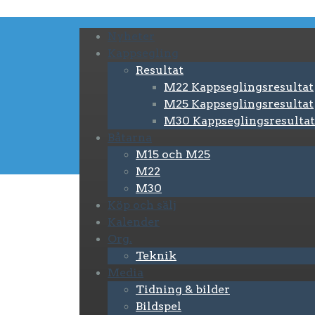
Nyheter
Kappsegling
Resultat
M22 Kappseglingsresultat
M25 Kappseglingsresultat
M30 Kappseglingsresultat
Båtarna
M15 och M25
M22
M30
Köp och sälj
Kalender
Org.
Teknik
Media
Tidning & bilder
Bildspel