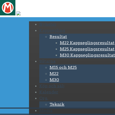
Nyheter
Kappsegling
Resultat
M22 Kappseglingsresultat
M25 Kappseglingsresultat
M30 Kappseglingsresultat
Båtarna
M15 och M25
M22
M30
Köp och sälj
Kalender
Org.
Teknik
Media