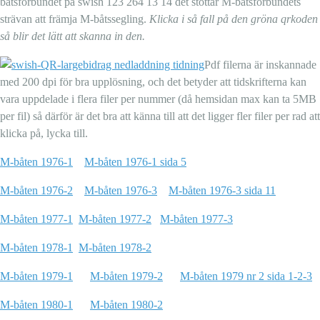
båtsförbundet på swish 123 264 13 14 det stöttar M-båtsförbundets
strävan att främja M-båtssegling.
Klicka i så fall på den gröna qrkoden
så blir det lätt att skanna in den.
Pdf filerna är inskannade
med 200 dpi för bra upplösning, och det betyder att tidskrifterna kan
vara uppdelade i flera filer per nummer (då hemsidan max kan ta 5MB
per fil) så därför är det bra att känna till att det ligger fler filer per rad att
klicka på, lycka till.
M-båten 1976-1
M-båten 1976-1 sida 5
M-båten 1976-2
M-båten 1976-3
M-båten 1976-3 sida 11
M-båten 1977-1
M-båten 1977-2
M-båten 1977-3
M-båten 1978-1
M-båten 1978-2
M-båten 1979-1
M-båten 1979-2
M-båten 1979 nr 2 sida 1-2-3
M-båten 1980-1
M-båten 1980-2