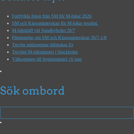
Fartfyllda foton från SM för M-båtar 2026
SM och Klassmästerskap för M-båtar resultat.
M-båtsträff vid Sundbyholm 28/7
Påminnelse om SM och Klassmästerskap 30/7-1/8
Trevlig midsommar tillönskas Er
Trevligt M-båtsmingel i Stockholm
Välkommen till Seglarmingel 16 juni
Sök ombord