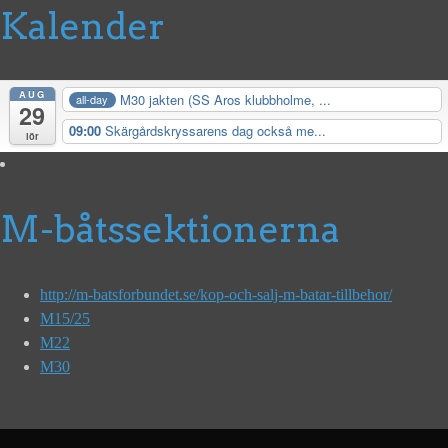
Kalender
AUG
M30 jakten (SS Aros klubbholme, ...
all-day
29
09:00
Skärgårdskryssarens dag också me...
lör
M-båtssektionerna
http://m-batsforbundet.se/kop-och-salj-m-batar-tillbehor/
M15/25
M22
M30