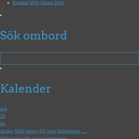
Resultat M30-Jakten 2026
Sök ombord
Kalender
aug
29
lör
all-day
M30 jakten (SS Aros klubbholme, ...
M30 jakten (SS Aros klubbholme, ...