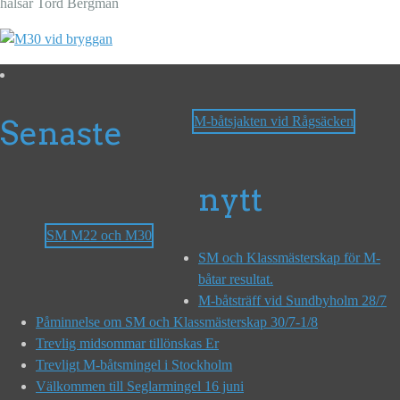
hälsar Tord Bergman
Senaste
M-båtsjakten vid Rågsäcken
nytt
SM M22 och M30
SM och Klassmästerskap för M-
båtar resultat.
M-båtsträff vid Sundbyholm 28/7
Påminnelse om SM och Klassmästerskap 30/7-1/8
Trevlig midsommar tillönskas Er
Trevligt M-båtsmingel i Stockholm
Välkommen till Seglarmingel 16 juni