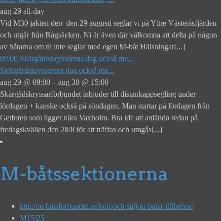
aug 29
all-day
Vid M30 jakten den den 29 augusti seglar vi på Yttre Västeråsfjärden
och utgår från Rågsäcken. Ni är även där välkomna att delta på någon
av båtarna om ni inte seglar med egen M-båt Hälsningar[...]
09:00
Skärgårdskryssarens dag också me...
Skärgårdskryssarens dag också me...
aug 29 @ 09:00 – aug 30 @ 15:00
Skärgådskryssarförbundet inbjuder till distankappsegling under
lördagen + kanske också på söndagen, Man startar på lördagen från
Getfoten som ligger nära Vaxholm. Bra ide att anlända redan på
fredagskvällen den 28/8 för att träffas och umgås[...]
M-båtssektionerna
http://m-batsforbundet.se/kop-och-salj-m-batar-tillbehor/
M15/25