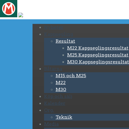
Nyheter
Kappsegling
Resultat
M22 Kappseglingsresultat
M25 Kappseglingsresultat
M30 Kappseglingsresultat
Båtarna
M15 och M25
M22
M30
Köp och sälj
Kalender
Org.
Teknik
Media